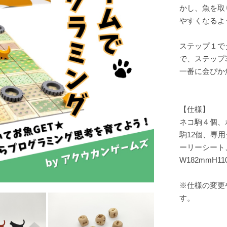
かし、魚を取
やすくなるよ
ステップ１で
で、ステップ
一番に金ぴか
【仕様】
ネコ駒４個、
駒12個、専
ーリーシー
W182mmH11
※仕様の変更
す。