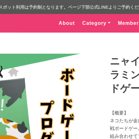
スポット利用は予約制となります。ページ下部公式LINEよりご予約く
About
Category
Member
ニャイ
ラミ
ドゲ
【概要】
ネコたちが金
戦ボードゲー
組み合わせて